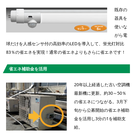
既存の
器具を
使いな
がら電
球だけを人感センサ付の高効率のLEDを導入して、蛍光灯対比
83％の省エネを実現！通常の省エネよりもさらに省エネです！
省エネ補助金を活用
20年以上経過した古い空調機
最新機に更新。約30～50％
の省エネにつながる。3月下
旬から公募開始の省エネ補助
金を活用し3分の1を補助支
給。