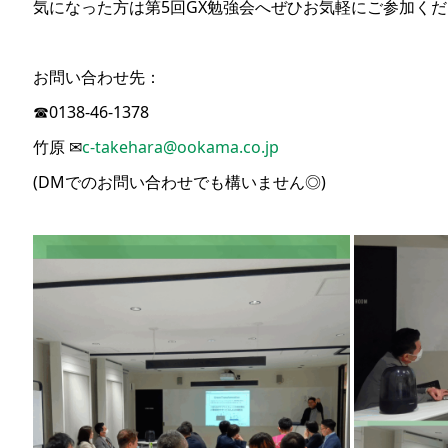
気になった方は第5回GX勉強会へぜひお気軽にご参加く
お問い合わせ先：
☎
0138-46-1378
竹原 ✉
c-takehara@ookama.co.jp
(DMでのお問い合わせでも構いません◎)