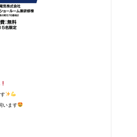
へ
です
伺います