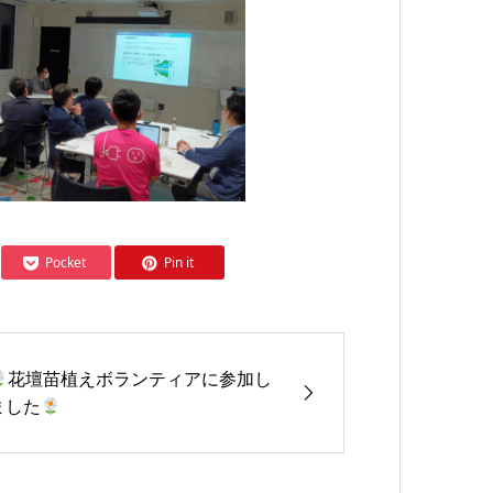
Pocket
Pin it
花壇苗植えボランティアに参加し
ました