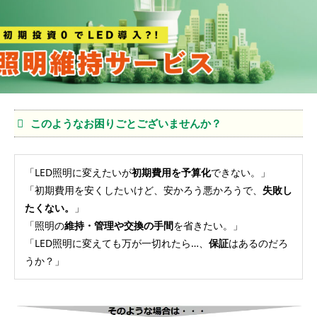
このようなお困りごとございませんか？
「LED照明に変えたいが
初期費用を予算化
できない。」
「初期費用を安くしたいけど、安かろう悪かろうで、
失敗し
たくない。
」
「照明の
維持・管理や交換の手間
を省きたい。」
「LED照明に変えても万が一切れたら…、
保証
はあるのだろ
うか？」